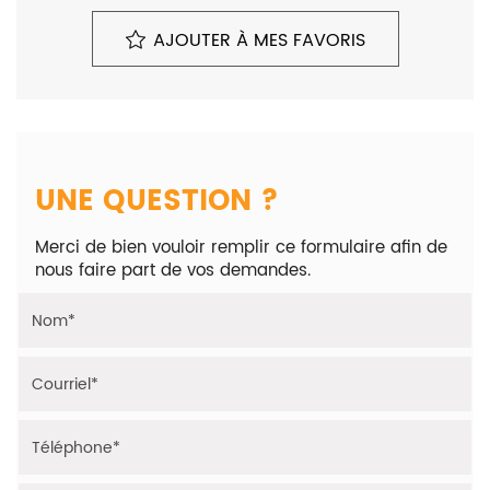
sur les véhicules suivants :
AJOUTER À MES FAVORIS
Pour plus d'informations, Veuillez nous contacter au
0680648948.
- Land Rover Range Rover Evoque 2.0 TD4
- Jaguar E-Pace 2.0 D
- Jaguar XE 2.0 D E-Performance 16V 163cv
- Jaguar XF (X260) 2.0d 163 E-Performance 16V 163cv
- Land Rover Range Rover Velar (LY) 2.0 D180 AWD
UNE QUESTION ?
- Land Rover Discovery Sport (LC) 2.0 eD4 150 16V
152cv
Merci de bien vouloir remplir ce formulaire afin de
- Jaguar F-Pace 2.0 D 180 16V AWD
nous faire part de vos demandes.
- Land Rover Range Rover Evoque (LVJ/LVS) 2.0 D 16V
150cv
- Land Rover Discovery Sport (LC) 2.0 eD4 16V 150cv
Horaires : Du lundi au samedi, de 10h à 18h sur Rendez-
vous.
Adresse : 1b rue Gustave Eiffel 91070 Bondoufle.