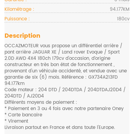
Kilométrage :
94.177KM
Puissance :
180cv
Description
OCCAZMOTEUR vous propose un différentiel arrière /
pont arrière JAGUAR XE / Land rover Evoque / Sport
2.0D AWD 4X4 180ch 179cv d'occasion, d’origine
constructeur en très bon état de fonctionnement ,
provenant d'un véhicule accidenté, et vendue avec une
garantie de six (6) mois. Référence : GX734A213FD
94.177km
Code moteur : 204 DTD / 204DTDA / 204DTDAJ20D4 /
204DTD / AJ20D4
Différents moyens de paiement :
* Paiement en 3 ou 4 fois avec notre partenaire Oney
* Carte bancaire
* Virement
Livraison partout en France et dans toute l'Europe.
Frais de transport non inclus dans le prix affiché. Monte