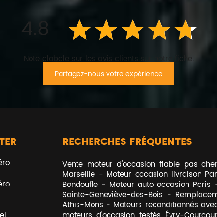
4.8
Note globale sur les avis clients sur notre fiche.
Partagez-nous votre expérience
TER
RECHERCHES FRÉQUENTES
éro
Vente moteur d'occasion fiable pas che
Marseille
Moteur occasion livraison Par
éro
Bondoufle
Moteur auto occasion Paris
Sainte-Geneviève-des-Bois
Remplacem
Athis-Mons
Moteurs reconditionnés avec
el
,
moteurs d'occasion testés Évry-Courcou