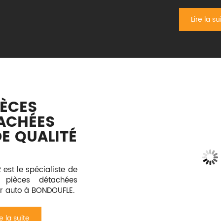
Lire la su
IÈCES
ACHÉES
E QUALITÉ
st le spécialiste de
 pièces détachées
r auto à BONDOUFLE.
re la suite