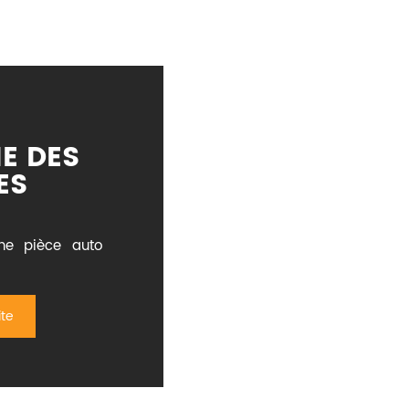
E DES
ES
ne pièce auto
ite