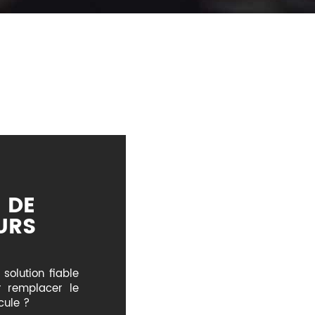
 DE
URS
solution fiable
 remplacer le
cule ?