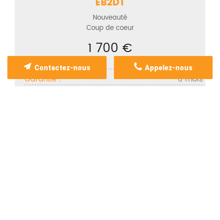
EB2DT
Nouveauté
Coup de coeur
1 700 €
Code moteur :
1700
Contactez-nous
Appelez-nous
Garantie :
6 mois
Citroën - Peugeot
Voir le produit
Voir tous nos coups de coeur