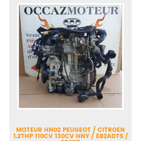
MOTEUR HN02 PEUGEOT / CITROEN
1.2THP 110CV 130CV HNY / EB2ADTS /