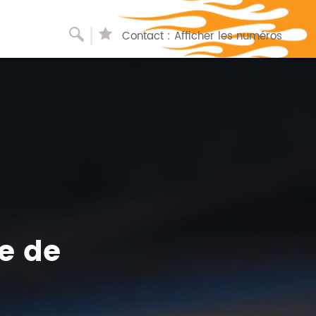
Recherche
Liste
Contact :
Afficher les numéros
de
souhaits
e de
à