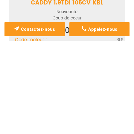
CADDY 1.9TDI 105CV KBL
Nouveauté
Coup de coeur
250 €
Contactez-nous
Appelez-nous
Code moteur :
BLS
Garantie :
6 mois
Audi - Volswagen - Seat - Skoda
Voir le produit
Voir tous nos coups de coeur