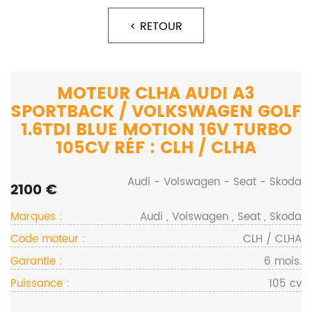
< RETOUR
MOTEUR CLHA AUDI A3
SPORTBACK / VOLKSWAGEN GOLF
1.6TDI BLUE MOTION 16V TURBO
105CV RÉF : CLH / CLHA
Audi - Volswagen - Seat - Skoda
2100 €
Marques :
Audi , Volswagen , Seat , Skoda
Code moteur :
CLH / CLHA
Garantie :
6 mois.
Puissance :
105 cv