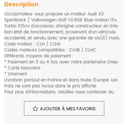
Description
Occazmoteur vous propose un moteur Audi A3
Sportback / Volkswagen Golf VI1.6tdi Blue motion 16v
Turbo 105cv d'occasion, d’origine constructeur en très
bon état de fonctionnement, provenant d'un véhicule
accidenté, et vendu avec une garantie de six(6) mois.
Code moteur : CLH / CLHA
Codes moteurs compatibles : CLHB / CLHC
Différents moyens de paiement :
* Paiement en 3 ou 4 fois avec notre partenaire Oney
* Carte bancaire
* Virement
Livraison partout en France et dans toute l'Europe. Les
frais ne sont pas inclus dans le prix affiché.
Pour plus d'informations, Veuillez nous contacter au
0680648948.
Monte sur les véhicules suivants (liste non exhaustive) :
AJOUTER À MES FAVORIS
- Audi A3 Sportback (8VA/8VF) 1.6 TDI 16V 105cv
- Volkswagen Golf VII (AUA) 1.6 TDI 16V 105cv
- Volkswagen E-Golf 1.6 TDI 16V 105cv