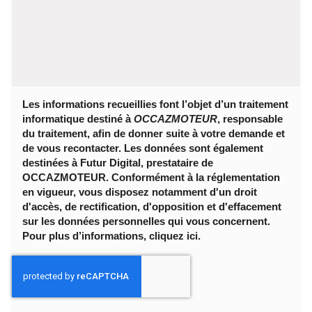
C-Class Coupe (204) (11-15) 2.1 120(163) 2011-2015
E-Class Coupe/Cabriolet (207) (09-17) 120(163)4600
2011-2015
Horaires : Du lundi au samedi de 10h à 18h , Sur
Rendez-vous
Adresse : 1 bis Rue Gustave Eiffel 91070 Bondoufle.
Les informations recueillies font l’objet d’un traitement
informatique destiné à
OCCAZMOTEUR
, responsable
du traitement, afin de donner suite à votre demande et
de vous recontacter. Les données sont également
destinées à Futur Digital, prestataire de
OCCAZMOTEUR. Conformément à la réglementation
en vigueur, vous disposez notamment d'un droit
d'accès, de rectification, d'opposition et d'effacement
sur les données personnelles qui vous concernent.
Pour plus d’informations, cliquez
ici
.