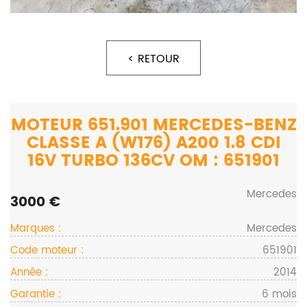
< RETOUR
MOTEUR 651.901 MERCEDES-BENZ
CLASSE A (W176) A200 1.8 CDI
16V TURBO 136CV OM : 651901
Mercedes
3000 €
Marques :
Mercedes
Code moteur :
651901
Année :
2014
Garantie :
6 mois