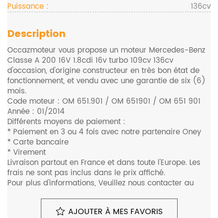
Puissance :
136cv
Description
Occazmoteur vous propose un moteur Mercedes-Benz
Classe A 200 16V 1.8cdi 16v turbo 109cv 136cv
d'occasion, d'origine constructeur en très bon état de
fonctionnement, et vendu avec une garantie de six (6)
mois.
Code moteur : OM 651.901 / OM 651901 / OM 651 901
Année : 01/2014
Différents moyens de paiement :
* Paiement en 3 ou 4 fois avec notre partenaire Oney
* Carte bancaire
* Virement
Livraison partout en France et dans toute l'Europe. Les
frais ne sont pas inclus dans le prix affiché.
Pour plus d'informations, Veuillez nous contacter au
0680648948.
Monte sur les véhicules suivants (liste non exhaustive) :
AJOUTER À MES FAVORIS
Mercedes-Benz Classe A(w176) A200 1.8cdi 16v turbo