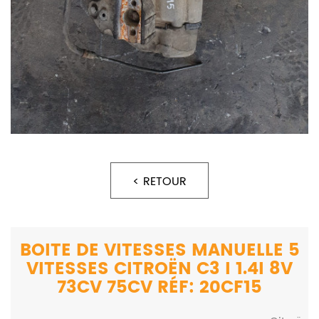
< RETOUR
BOITE DE VITESSES MANUELLE 5
VITESSES CITROËN C3 I 1.4I 8V
73CV 75CV RÉF: 20CF15