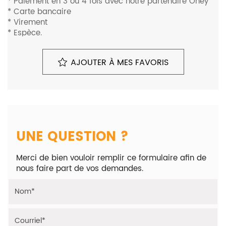
* Paiement en 3 ou 4 fois avec notre partenaire Oney
* Carte bancaire
* Virement
* Espèce.
Pour plus d'informations, Veuillez nous contacter au
0680648948.
AJOUTER À MES FAVORIS
Livraison partout en France et dans toute l'Europe. Frais
de transport non inclus.
Monte sur les véhicules suivants (liste non exhaustive) :
- Citroën C3 I 1.4i 8v 73cv / 75cv
Horaires : du lundi au samedi, de 10h à 18h , Sur
Rendez-vous.
Adresse : 1 Bis Rue Gustave Eiffel, 91070 Bondoufle.
UNE QUESTION ?
Merci de bien vouloir remplir ce formulaire afin de
nous faire part de vos demandes.