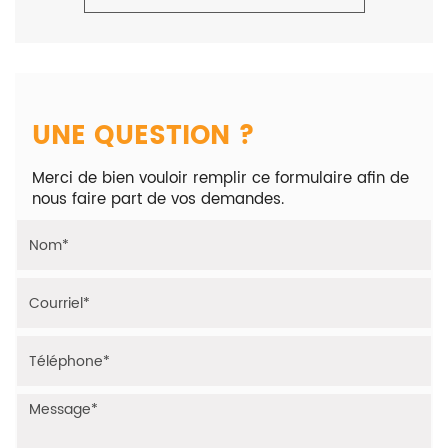
- Ford Fiesta VI 1.6tdci 90cv
Horaires : Du lundi au samedi, de 10h à 18h, sur
Rendez-vous.
Adresse : 1bis rue Gustave Eiffel 91070 Bondoufle.
UNE QUESTION ?
Merci de bien vouloir remplir ce formulaire afin de
nous faire part de vos demandes.