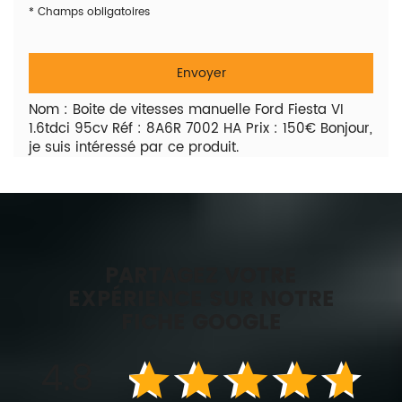
*
Champs obligatoires
Nom : Boite de vitesses manuelle Ford Fiesta VI
1.6tdci 95cv Réf : 8A6R 7002 HA Prix : 150€ Bonjour,
je suis intéressé par ce produit.
PARTAGEZ VOTRE
EXPÉRIENCE SUR NOTRE
FICHE GOOGLE
4.8