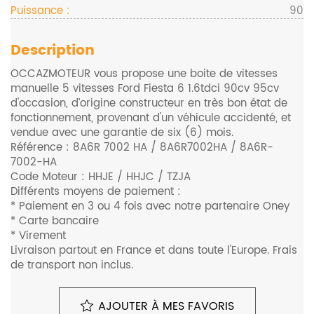
Puissance :
90
Description
OCCAZMOTEUR vous propose une boite de vitesses
manuelle 5 vitesses Ford Fiesta 6 1.6tdci 90cv 95cv
d'occasion, d’origine constructeur en très bon état de
fonctionnement, provenant d'un véhicule accidenté, et
vendue avec une garantie de six (6) mois.
Référence : 8A6R 7002 HA / 8A6R7002HA / 8A6R-
7002-HA
Code Moteur : HHJE / HHJC / TZJA
Différents moyens de paiement :
* Paiement en 3 ou 4 fois avec notre partenaire Oney
* Carte bancaire
* Virement
Livraison partout en France et dans toute l'Europe. Frais
de transport non inclus.
Pour plus d'informations, Veuillez nous contacter au
0680648948
AJOUTER À MES FAVORIS
Monte sur les véhicules suivants (liste non exhaustive) :