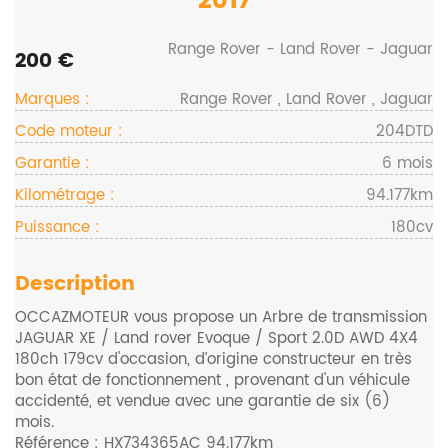
2017
Range Rover - Land Rover - Jaguar
200 €
Marques :
Range Rover , Land Rover , Jaguar
Code moteur :
204DTD
Garantie :
6 mois
Kilométrage :
94.177km
Puissance :
180cv
Description
OCCAZMOTEUR vous propose un Arbre de transmission
JAGUAR XE / Land rover Evoque / Sport 2.0D AWD 4X4
180ch 179cv d'occasion, d’origine constructeur en très
bon état de fonctionnement , provenant d'un véhicule
accidenté, et vendue avec une garantie de six (6)
mois.
Référence : HX734365AC 94.177km