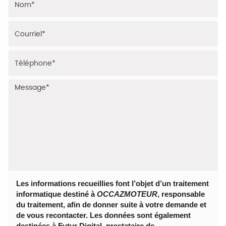
- Land Rover Discovery Sport (LC) 2.0 eD4 16V 150cv
Horaires : Du lundi au samedi, de 10h à 18h sur Rendez-
vous.
Adresse : 1b rue Gustave Eiffel 91070 Bondoufle.
Les informations recueillies font l’objet d’un traitement
informatique destiné à
OCCAZMOTEUR
, responsable
du traitement, afin de donner suite à votre demande et
de vous recontacter. Les données sont également
destinées à Futur Digital, prestataire de