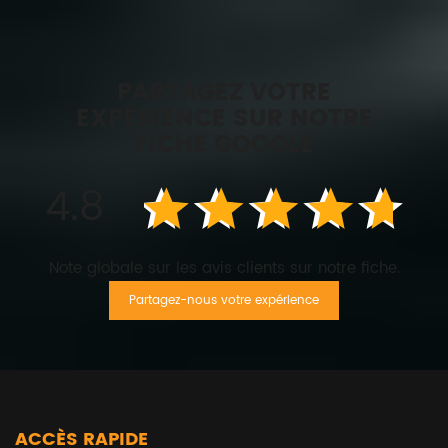
PARTAGEZ VOTRE
EXPÉRIENCE SUR NOTRE
FICHE GOOGLE
4.8
Note globale sur les avis clients sur notre fiche.
Partagez-nous votre expérience
ACCÈS RAPIDE