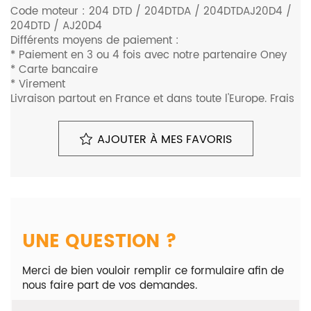
Code moteur : 204 DTD / 204DTDA / 204DTDAJ20D4 /
204DTD / AJ20D4
Différents moyens de paiement :
* Paiement en 3 ou 4 fois avec notre partenaire Oney
* Carte bancaire
* Virement
Livraison partout en France et dans toute l'Europe. Frais
de transport non inclus dans le prix affiché.
Pour plus d'informations, veuillez nous contacter au
AJOUTER À MES FAVORIS
0680648948.
Monte sur les véhicules suivants :
- Land Rover Range Rover Evoque 2.0 TD4
- Jaguar E-Pace 2.0 D
- Jaguar XE 2.0 D E-Performance 16V 163cv
- Jaguar XF (X260) 2.0d 163 E-Performance 16V 163cv
- Land Rover Range Rover Velar (LY) 2.0 D180 AWD
UNE QUESTION ?
- Land Rover Discovery Sport (LC) 2.0 eD4 150 16V
152cv
Merci de bien vouloir remplir ce formulaire afin de
- Jaguar F-Pace 2.0 D 180 16V AWD
nous faire part de vos demandes.
- Land Rover Range Rover Evoque (LVJ/LVS) 2.0 D 16V
150cv